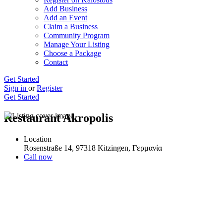
Add Business
Add an Event
Claim a Business
Community Program
Manage Your Listing
Choose a Package
Contact
Get Started
Sign in
or
Register
Get Started
Restaurant Akropolis
Location
Rosenstraße 14, 97318 Kitzingen, Γερμανία
Call now