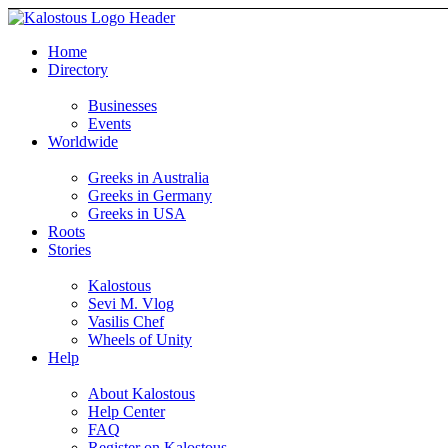
Home
Directory
Businesses
Events
Worldwide
Greeks in Australia
Greeks in Germany
Greeks in USA
Roots
Stories
Kalostous
Sevi M. Vlog
Vasilis Chef
Wheels of Unity
Help
About Kalostous
Help Center
FAQ
Register on Kalostous