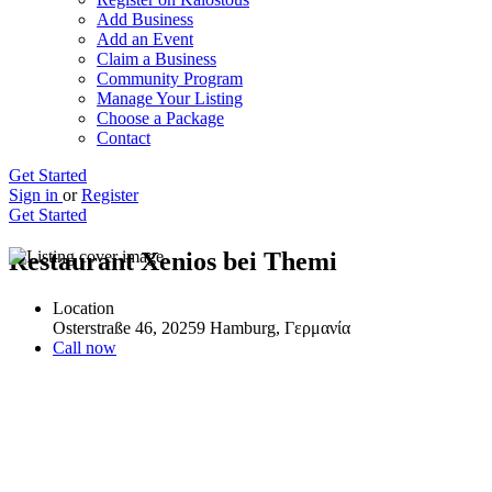
Add Business
Add an Event
Claim a Business
Community Program
Manage Your Listing
Choose a Package
Contact
Get Started
Sign in
or
Register
Get Started
Restaurant Xenios bei Themi
Location
Osterstraße 46, 20259 Hamburg, Γερμανία
Call now