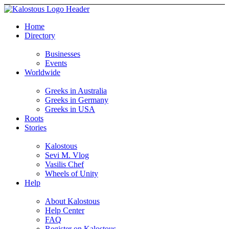
Home
Directory
Businesses
Events
Worldwide
Greeks in Australia
Greeks in Germany
Greeks in USA
Roots
Stories
Kalostous
Sevi M. Vlog
Vasilis Chef
Wheels of Unity
Help
About Kalostous
Help Center
FAQ
Register on Kalostous