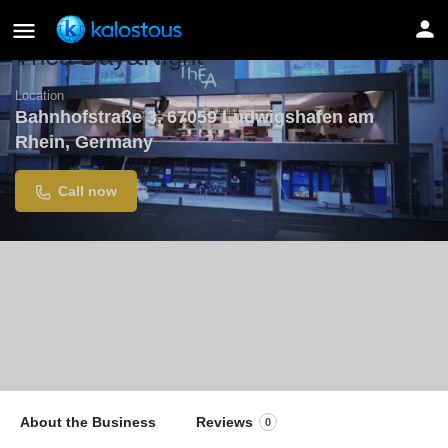
Thea Day&Night
Location
Bahnhofstraße 3, 67059 Ludwigshafen am
Rhein, Germany
Call now
About the Business
Reviews
0