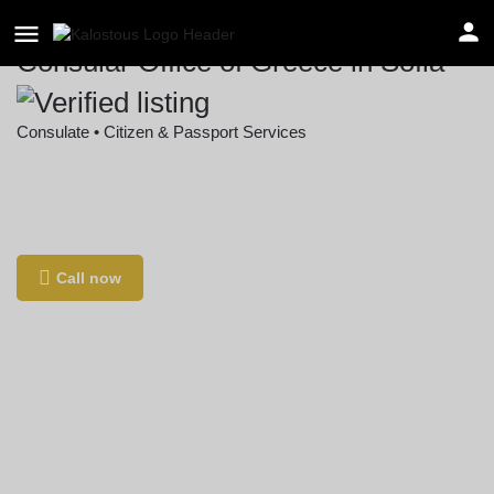
Consular Office of Greece in Sofia
Consulate • Citizen & Passport Services
Location
Sofia Center, бул. „Евлоги и Христо
Георгиеви“ 103, 1504, Sofia, Bulgaria
Call now