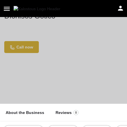
Dionisos Gótico
Location
Carrer de n'Arai, 3, 08002 Barcelona, Ισπανία
Call now
About the Business
Reviews
0