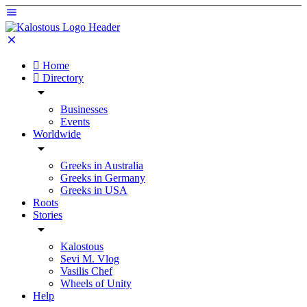
Home
Directory
Businesses
Events
Worldwide
Greeks in Australia
Greeks in Germany
Greeks in USA
Roots
Stories
Kalostous
Sevi M. Vlog
Vasilis Chef
Wheels of Unity
Help