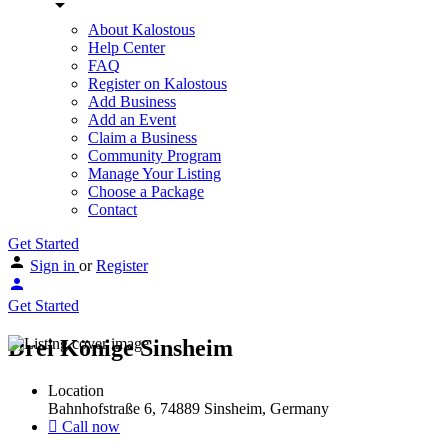
About Kalostous
Help Center
FAQ
Register on Kalostous
Add Business
Add an Event
Claim a Business
Community Program
Manage Your Listing
Choose a Package
Contact
Get Started
Sign in
or
Register
Get Started
Drei Könige Sinsheim
Location
Bahnhofstraße 6, 74889 Sinsheim, Germany
Call now