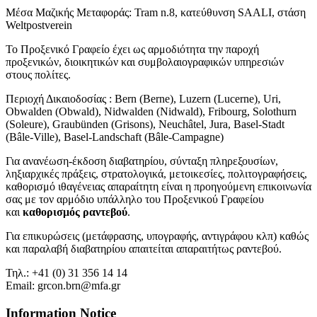
Μέσα Μαζικής Μεταφοράς: Tram n.8, κατεύθυνση SAALI, στάση
Weltpostverein
Το Προξενικό Γραφείο έχει ως αρμοδιότητα την παροχή
προξενικών, διοικητικών και συμβολαιογραφικών υπηρεσιών
στους πολίτες.
Περιοχή Δικαιοδοσίας : Bern (Berne), Luzern (Lucerne), Uri,
Obwalden (Obwald), Nidwalden (Nidwald), Fribourg, Solothurn
(Soleure), Graubünden (Grisons), Neuchâtel, Jura, Basel-Stadt
(Bâle-Ville), Basel-Landschaft (Bâle-Campagne)
Για ανανέωση-έκδοση διαβατηρίου, σύνταξη πληρεξουσίων,
ληξιαρχικές πράξεις, στρατολογικά, μετοικεσίες, πολιτογραφήσεις,
καθορισμό ιθαγένειας απαραίτητη είναι η προηγούμενη επικοινωνία
σας με τον αρμόδιο υπάλληλο του Προξενικού Γραφείου
και
καθορισμός ραντεβού
.
Για επικυρώσεις (μετάφρασης, υπογραφής, αντιγράφου κλπ) καθώς
και παραλαβή διαβατηρίου απαιτείται απαραιτήτως ραντεβού.
Τηλ.: +41 (0) 31 356 14 14
Email: grcon.brn@mfa.gr
Information Notice