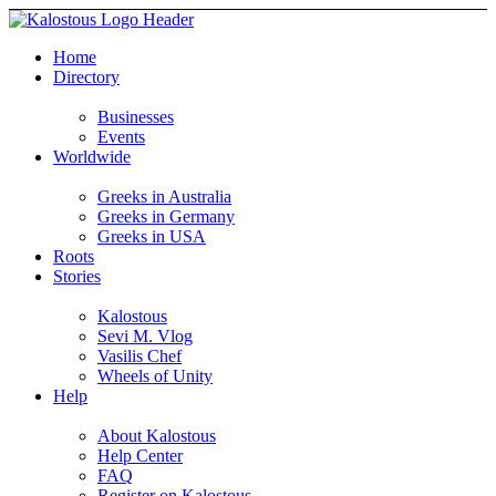
Home
Directory
Businesses
Events
Worldwide
Greeks in Australia
Greeks in Germany
Greeks in USA
Roots
Stories
Kalostous
Sevi M. Vlog
Vasilis Chef
Wheels of Unity
Help
About Kalostous
Help Center
FAQ
Register on Kalostous