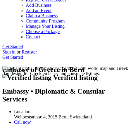
Add Business
Add an Event
Claim a Business
Community Program
Manage Your Listing
Choose a Package
Contact
Get Started
Sign in
or
Register
Get Started
Embassy of Greece in Bern
Verified listing
Embassy • Diplomatic & Consular
Services
Location
Weltpoststrasse 4, 3015 Bern, Switzerland
Call now