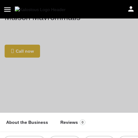
Maison Mavrommatis
Location
42 Rue Daubenton, 75005 Paris, Γαλλία
Call now
About the Business
Reviews
0