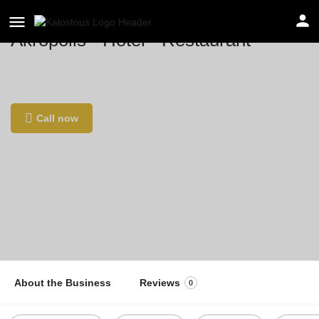
Akropolis • Hotel • Restaurant
Location
Herriedener Str. 38, 90449 Nürnberg, Γερμανία
Call now
About the Business
Reviews
0