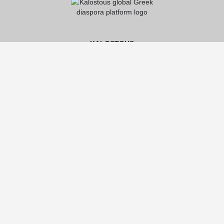
KALOSTOUS
About Kalostous
Contact
Businesses
Events
Roots From Greece
Pricing Plans
FAQ
HELP CENTER
Help Center
Register on Kalostous
Add Business