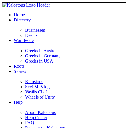
Home
Directory
Businesses
Events
Worldwide
Greeks in Australia
Greeks in Germany
Greeks in USA
Roots
Stories
Kalostous
Sevi M. Vlog
Vasilis Chef
Wheels of Unity
Help
About Kalostous
Help Center
FAQ
Register on Kalostous