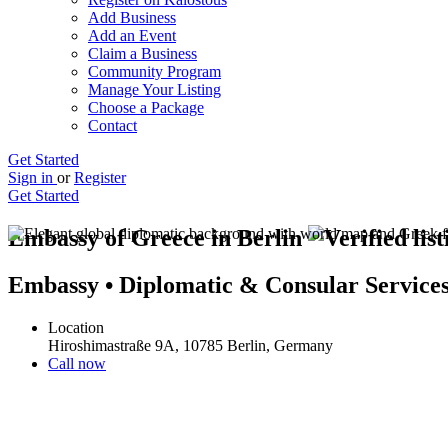
Add Business
Add an Event
Claim a Business
Community Program
Manage Your Listing
Choose a Package
Contact
Get Started
Sign in
or
Register
Get Started
Embassy of Greece in Berlin
Embassy • Diplomatic & Consular Service
Location
Hiroshimastraße 9A, 10785 Berlin, Germany
Call now