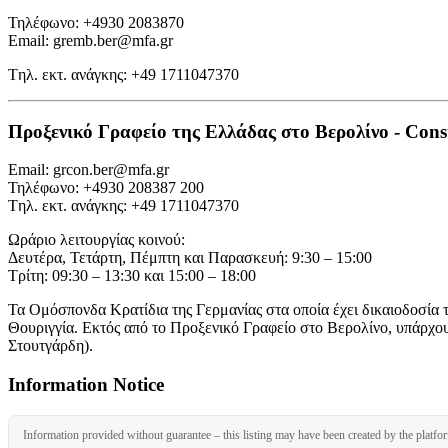
Τηλέφωνο: +4930 2083870
Email: gremb.ber@mfa.gr
Tηλ. εκτ. ανάγκης: +49 1711047370
Προξενικό Γραφείο της Ελλάδας στο Βερολίνο - Consul
Email: grcon.ber@mfa.gr
Τηλέφωνο: +4930 208387 200
Tηλ. εκτ. ανάγκης: +49 1711047370
Ωράριο λειτουργίας κοινού:
Δευτέρα, Τετάρτη, Πέμπτη και Παρασκευή: 9:30 – 15:00
Τρίτη: 09:30 – 13:30 και 15:00 – 18:00
Τα Ομόσπονδα Κρατίδια της Γερμανίας στα οποία έχει δικαιοδοσία
Θουριγγία. Εκτός από το Προξενικό Γραφείο στο Βερολίνο, υπάρχ
Στουτγάρδη).
Information Notice
Information provided without guarantee – this listing may have been created by the platfo