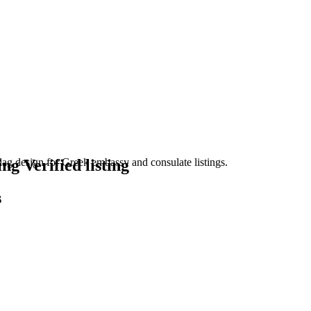
Verified listing
s