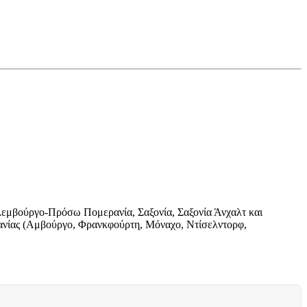
κλεμβούργο-Πρόσω Πομερανία, Σαξονία, Σαξονία Άνχαλτ και
μανίας (Αμβούργο, Φρανκφούρτη, Μόναχο, Ντίσελντορφ,