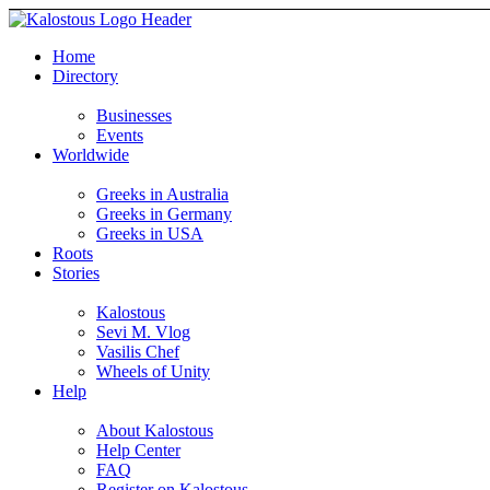
Home
Directory
Businesses
Events
Worldwide
Greeks in Australia
Greeks in Germany
Greeks in USA
Roots
Stories
Kalostous
Sevi M. Vlog
Vasilis Chef
Wheels of Unity
Help
About Kalostous
Help Center
FAQ
Register on Kalostous