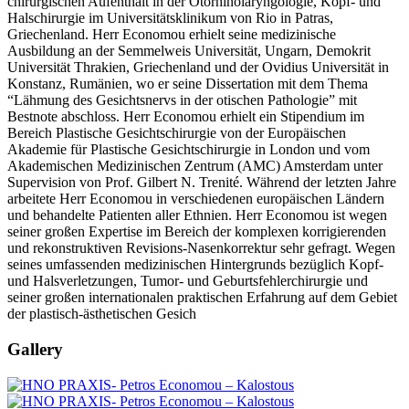
chirurgischen Aufenthalt in der Otorhinolaryngologie, Kopf- und
Halschirurgie im Universitätsklinikum von Rio in Patras,
Griechenland. Herr Economou erhielt seine medizinische
Ausbildung an der Semmelweis Universität, Ungarn, Demokrit
Universität Thrakien, Griechenland und der Ovidius Universität in
Konstanz, Rumänien, wo er seine Dissertation mit dem Thema
“Lähmung des Gesichtsnervs in der otischen Pathologie” mit
Bestnote abschloss. Herr Economou erhielt ein Stipendium im
Bereich Plastische Gesichtschirurgie von der Europäischen
Akademie für Plastische Gesichtschirurgie in London und vom
Akademischen Medizinischen Zentrum (AMC) Amsterdam unter
Supervision von Prof. Gilbert N. Trenité. Während der letzten Jahre
arbeitete Herr Economou in verschiedenen europäischen Ländern
und behandelte Patienten aller Ethnien. Herr Economou ist wegen
seiner großen Expertise im Bereich der komplexen korrigierenden
und rekonstruktiven Revisions-Nasenkorrektur sehr gefragt. Wegen
seines umfassenden medizinischen Hintergrunds bezüglich Kopf-
und Halsverletzungen, Tumor- und Geburtsfehlerchirurgie und
seiner großen internationalen praktischen Erfahrung auf dem Gebiet
der plastisch-ästhetischen Gesich
Gallery