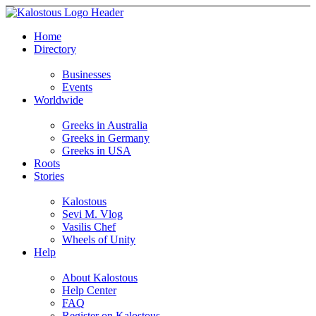
Home
Directory
Businesses
Events
Worldwide
Greeks in Australia
Greeks in Germany
Greeks in USA
Roots
Stories
Kalostous
Sevi M. Vlog
Vasilis Chef
Wheels of Unity
Help
About Kalostous
Help Center
FAQ
Register on Kalostous