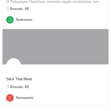
Ο Πολυχώρος Περίπλους αποτελεί σημείο συνάντησης των Ελληνικών Τεχνών και Γραμμάτων στις Βρυξέλλες. Από την…
Brussels, BE
Bookstores
Stick That Meat
Brussels, BE
Restaurants