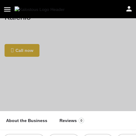
Kafenio
Location
Rue Stevin 134, 1000 Bruxelles, Belgium
Call now
About the Business
Reviews
0