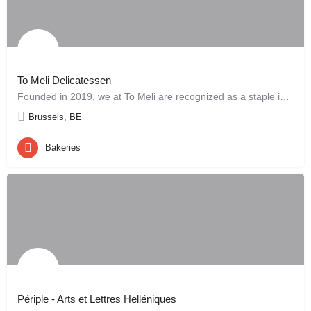
To Meli Delicatessen
Founded in 2019, we at To Meli are recognized as a staple in the Brussels community for our dedication to…
Brussels, BE
Bakeries
Périple - Arts et Lettres Helléniques