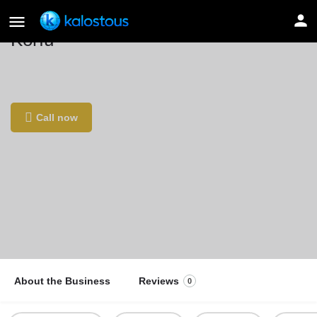
Korfu
Location
Schützenstraße 1, 67346 Speyer, Γερμανία
Call now
About the Business
Reviews
0