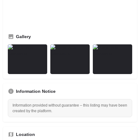
FOTOGRAFIE
Neueste und beste Spiegellostechnik, schnell und Effizient
CH: +41(0)786912040
Gallery
Information Notice
Information provided without guarantee – this listing may have been
created by the platform.
Location