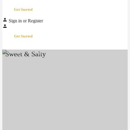
Get Started
Sign in
or
Register
Get Started
Sweet & Salty
Location
Schaffhauserstrasse 573, 8052 Zürich, Switzerland
Call now