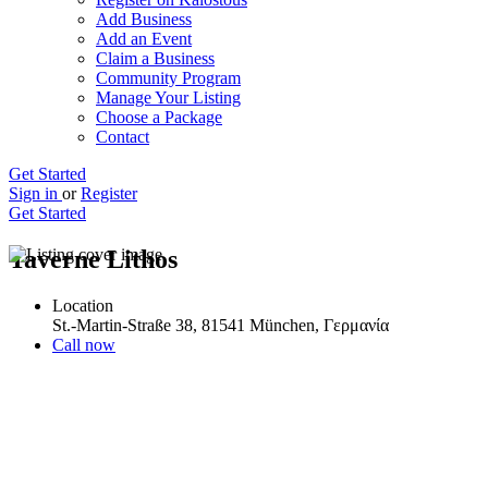
Add Business
Add an Event
Claim a Business
Community Program
Manage Your Listing
Choose a Package
Contact
Get Started
Sign in
or
Register
Get Started
Taverne Lithos
Location
St.-Martin-Straße 38, 81541 München, Γερμανία
Call now