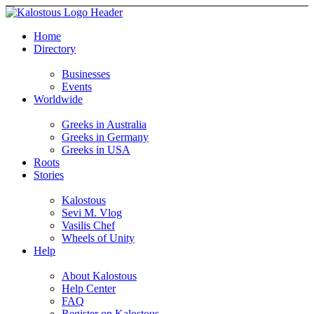
Home
Directory
Businesses
Events
Worldwide
Greeks in Australia
Greeks in Germany
Greeks in USA
Roots
Stories
Kalostous
Sevi M. Vlog
Vasilis Chef
Wheels of Unity
Help
About Kalostous
Help Center
FAQ
Register on Kalostous