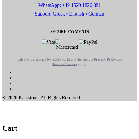
WhatsApp: +49 1520 1820 881
Support: Greek • English • German
SECURE PAYMENTS
This site is protected by reCAPTCHA and the Google
Privacy Policy
and
Terms of Service
apply.
© 2026 Kalostous. All Rights Reserved.
Cart