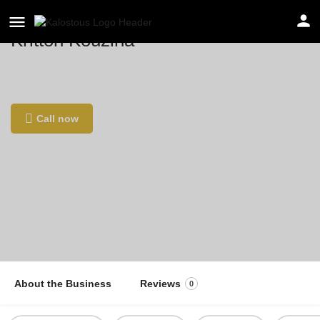
Kritton Kouzina
Location
Jacobstraße 2, 04105 Leipzig, Γερμανία
Call now
About the Business
Reviews
0