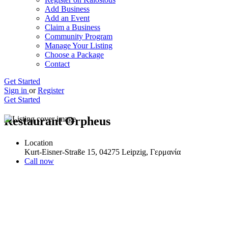
Add Business
Add an Event
Claim a Business
Community Program
Manage Your Listing
Choose a Package
Contact
Get Started
Sign in
or
Register
Get Started
Restaurant Orpheus
Location
Kurt-Eisner-Straße 15, 04275 Leipzig, Γερμανία
Call now