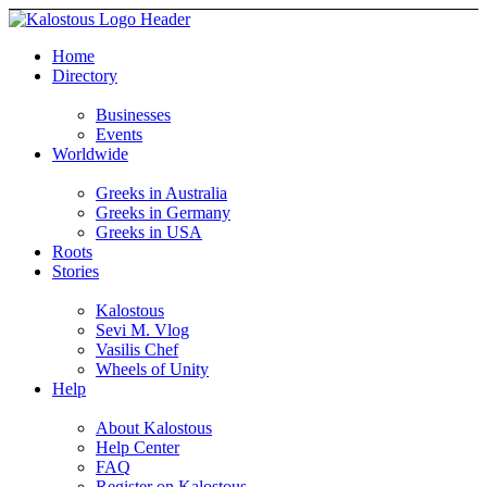
Home
Directory
Businesses
Events
Worldwide
Greeks in Australia
Greeks in Germany
Greeks in USA
Roots
Stories
Kalostous
Sevi M. Vlog
Vasilis Chef
Wheels of Unity
Help
About Kalostous
Help Center
FAQ
Register on Kalostous